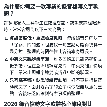
為什麼你需要一款專業的錄音檔轉文字軟
體？
許多職場人士與學生在處理會議、訪談或課程紀錄
時，常常會遇到以下三大痛點：
資訊密度低，重聽極度耗時
：傳統錄音只解決了
「保存」的問題，但要找一句重點可能得快轉十
幾分鐘，整理的時間往往比會議本身還長。
中英文夾雜辨識率差
：許多國際工具雖然號稱支
援多語，但在亞洲職場常見的「中英夾雜」情境
下，常常出現錯字連篇或辨識中斷的狀況。
只有逐字稿，缺乏後續行動項
：好不容易把語音
轉成文字，面對幾萬字的逐字稿依然難以抓到重
點，會後缺乏結論與待辦事項的整理。
2026 錄音檔轉文字軟體核心維度對比