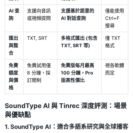
AI 查
支援向音訊
支援基於語意的
僅能使用
詢
或視頻提問
AI 對話查詢
Ctrl+F
搜尋
匯出
TXT, SRT
多格式匯出 (包含
僅 TXT
與整
TXT, SRT 等)
格式
合
免費
免費試用僅
免費版每月最高
視各軟體
額度
8 分鐘，採
100 分鐘，Pro
而定
與價
訂閱制
版高性價比
格
SoundType AI 與 Tinrec 深度評測：場景
與優缺點
1. SoundType AI：適合多語系研究與全球播客