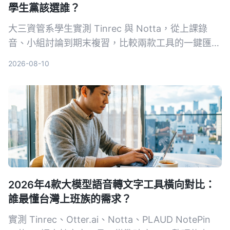
學生黨該選誰？
大三資管系學生實測 Tinrec 與 Notta，從上課錄
音、小組討論到期末複習，比較兩款工具的一鍵匯出
功能、AI 摘要、免費額度與中文支援，幫你省下整
2026-08-10
理筆記的時間。
2026年4款大模型語音轉文字工具橫向對比：
誰最懂台灣上班族的需求？
實測 Tinrec、Otter.ai、Notta、PLAUD NotePin