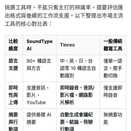
挑選工具時，不能只看主打的辨識率，還要評估匯
出格式與後續的工作流支援。以下整理出市場主流
工具的核心對比表：
比較
SoundType
一般傳統
Tinrec
維度
AI
聽寫工具
語言
90+ 種語言
中、英、日、台
僅單一語
支援
與方言
語等 10 種語言自
言，需手
動識別
動切換
即時
支援音訊、
即時錄音、音訊/
僅支援即
性與
影片、
影片檔、網路影
時錄音
上傳
YouTube
片解析
摘要
提供基礎 AI
自動生成會議紀
無摘要功
與行
摘要
要、結論、待辦
能
動項
行動項