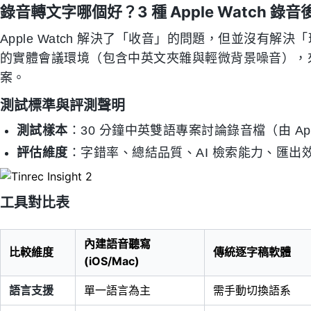
錄音轉文字哪個好？3 種 Apple Watch 錄
Apple Watch 解決了「收音」的問題，但並沒有解
的實體會議環境（包含中英文夾雜與輕微背景噪音），來
案。
測試標準與評測聲明
測試樣本
：30 分鐘中英雙語專案討論錄音檔（由 Apple
評估維度
：字錯率、總結品質、AI 檢索能力、匯出
工具對比表
內建語音聽寫
比較維度
傳統逐字稿軟體
(iOS/Mac)
語言支援
單一語言為主
需手動切換語系