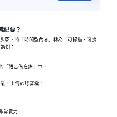
議紀要？
透過以下步驟，將「時間型內容」轉為「可掃描、可搜
流為例：
Mac 的「語音備忘錄」中。
能，上傳該錄音檔。
非常費力。