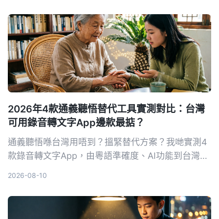
具更能幫你做出讓老闆滿意的會議紀錄。
2026年4款通義聽悟替代工具實測對比：台灣
可用錄音轉文字App邊款最掂？
通義聽悟喺台灣用唔到？搵緊替代方案？我哋實測4
款錄音轉文字App，由粵語準確度、AI功能到台灣可
用性全面比拼，結果係Tinrec秒聽錄音脫穎而出，唔
2026-08-10
使買硬件、支援繁體中文同多平台，係台灣用戶最掂
嘅選擇。