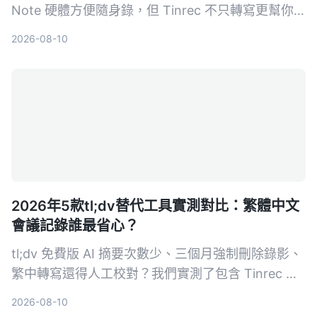
Note 硬體方便隨身錄，但 Tinrec 不只轉寫更幫你
摘要、問答、匯出，從會議到課程都能把音檔變行動
2026-08-10
知識。5 大維度深度比較，幫你選對工具。
2026年5款tl;dv替代工具實測對比：繁體中文
會議記錄誰最省心？
tl;dv 免費版 AI 摘要次數少、三個月強制刪除錄影、
繁中轉寫還得人工校對？我們實測了包含 Tinrec 在
內的 5 款替代工具，從中文準確度、AI 摘要能力、
2026-08-10
價格方案到跨平台支援進行橫向比較，幫你選出最適