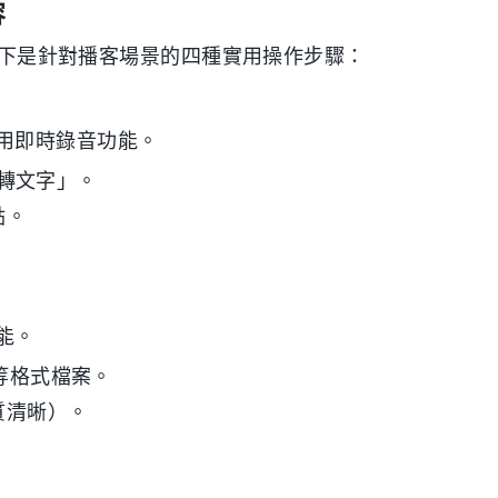
容
，以下是針對播客場景的四種實用操作步驟：
用即時錄音功能。
時轉文字」。
點。
能。
 等格式檔案。
質清晰）。