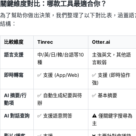
關鍵維度對比：哪款工具最適合你？
為了幫助你做出決策，我們整理了以下對比表，涵蓋語
結構：
比較維度
Tinrec
Otter.ai
語言支援
中/英/日/韓/台語等10
主強英文，其他語
種
言較弱
即時轉寫
✅ 支援 (App/Web)
✅ 支援 (即時協作
強)
AI 摘要/行
✅ 自動生成紀要與待
✅ 基本摘要
動項
辦
AI 對話查詢
✅ 支援語意問答
⚠️ 僅關鍵字搜尋為
主