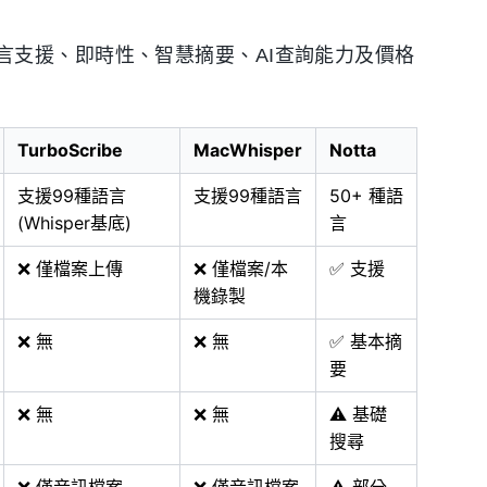
言支援、即時性、智慧摘要、AI查詢能力及價格
TurboScribe
MacWhisper
Notta
支援99種語言
支援99種語言
50+ 種語
(Whisper基底)
言
❌ 僅檔案上傳
❌ 僅檔案/本
✅ 支援
機錄製
❌ 無
❌ 無
✅ 基本摘
要
❌ 無
❌ 無
⚠️ 基礎
搜尋