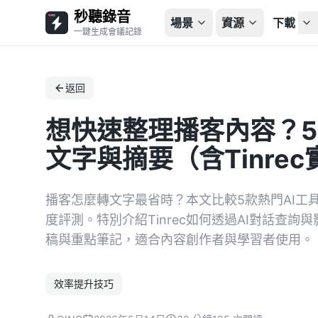
秒聽錄音
場景
資源
下載
一鍵生成會議記錄
返回
想快速整理播客內容？5
文字與摘要（含Tinre
播客怎麼轉文字最省時？本文比較5款熱門AI工
度評測。特別介紹Tinrec如何透過AI對話查
稿與重點筆記，適合內容創作者與學習者使用。
效率提升技巧