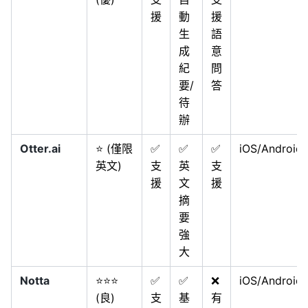
援
動
援
生
語
成
意
紀
問
要/
答
待
辦
Otter.ai
⭐ (僅限
✅
✅
✅
iOS/Android
英文)
支
英
支
援
文
援
摘
要
強
大
Notta
⭐⭐⭐
✅
✅
❌
iOS/Android
(良)
支
基
有