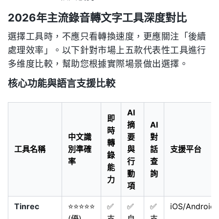
2026年主流錄音轉文字工具深度對比
選擇工具時，不應只看轉換速度，更應關注「後續
處理效率」。以下針對市場上五款代表性工具進行
多维度比較，幫助您根據實際場景做出選擇。
核心功能與語言支援比較
AI
即
摘
AI
時
中文識
要
對
轉
工具名稱
別準確
與
話
支援平台
錄
率
行
查
能
動
詢
力
項
Tinrec
⭐⭐⭐⭐⭐
✅
✅
✅
iOS/Android
(優)
支
自
支