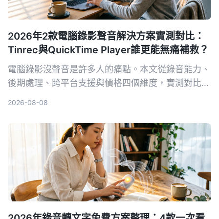
2026年2款電腦錄影聲音解決方案實測對比：
Tinrec與QuickTime Player誰更能無痛補救？
電腦錄影沒聲音是許多人的痛點。本文從錄音能力、
後期處理、跨平台支援與價格四個維度，實測對比
Tinrec 秒听录音與 Mac 內建的 QuickTime
2026-08-08
Player，幫你找出最適合的音畫同步方案。
2026年錄音轉文字免費方案整理：4款一次看