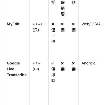
援
礎
限
摘
要
MyEdit
⭐⭐⭐⭐
❌
❌
❌
Web/iOS/And
(良)
僅
無
無
上
傳
Google
⭐⭐⭐
✅
❌
❌
Android
Live
(中)
僅
無
無
Transcribe
即
時