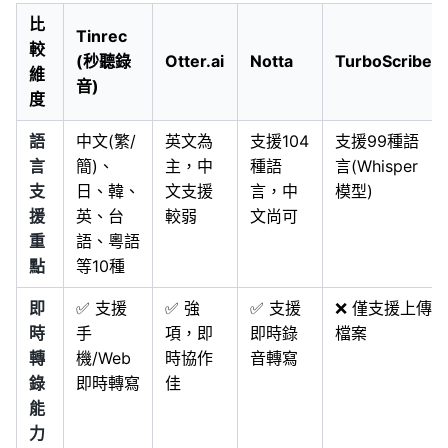
比
Tinrec
較
(秒聽錄
Otter.ai
Notta
TurboScribe
維
音)
度
語
中文(繁/
英文為
支援104
支援99種語
言
簡)、
主，中
種語
言(Whisper
支
日、韓、
文支援
言，中
模型)
援
英、台
較弱
文尚可
重
語、粵語
點
等10種
即
✅ 支援
✅ 強
✅ 支援
❌ 僅支援上傳
時
手
項，即
即時錄
檔案
轉
機/Web
時協作
音轉寫
錄
即時轉寫
佳
能
力