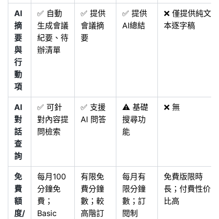
AI
✅ 自動
✅ 提供
✅ 提供
❌ 僅提供純文
摘
生成會議
會議摘
AI總結
本逐字稿
要
紀要、待
要
與
辦清單
行
動
項
AI
✅ 可針
✅ 支援
⚠️ 基礎
❌ 無
對
對內容提
AI 問答
搜尋功
話
問檢索
能
查
詢
免
每月100
有限免
每月有
免費版限時
費
分鐘免
費分鐘
限分鐘
長；付費性价
額
費；
數；較
數；訂
比高
度/
Basic
高階訂
閱制