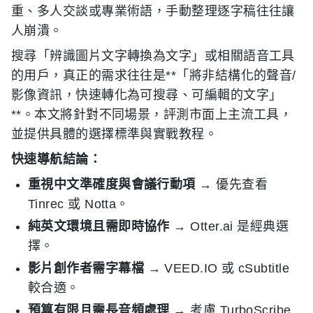
重、多人交談或專業術語，手動整理逐字稿往往讓
人崩潰。
搜尋「辨識圖片文字轉換為文字」或相關語音工具
的用戶，真正的需求往往是**「將非結構化的聲音/
影像資訊，快速轉化為可搜尋、可編輯的文字」
**。本文將針對不同場景，評測市面上主流工具，
並提供具體的選擇標準與實戰教程。
快速導航結論：
重視中文準確度與會議行動項
→ 優先查看
Tinrec 或 Notta。
純英文環境且需即時協作
→ Otter.ai 是經典選
擇。
影片創作者需字幕檔
→ VEED.IO 或 cSubtitle
較合適。
預算有限且需長音頻處理
→ 考慮 TurboScribe