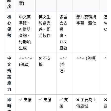
維
音)
度
核
中文高
英文生
多語
影片剪輯與
基
心
準確、
態系完
言支
字幕一體化
Wh
優
AI對話
善、即
援
C
勢
查詢、
時協作
廣、
行動項
介面
生成
直觀
中
⭐⭐⭐⭐⭐
❌ 不支
⭐⭐⭐
⭐⭐⭐ (普通)
⭐⭐
文
(優異)
援
(普
辨
通)
識
能
力
即
✅ 支援
✅ 支援
✅ 支
❌ 主要為上
❌ 
時
援
傳處理
處