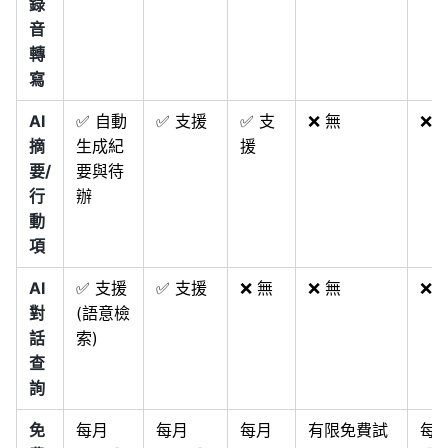
錄
音
轉
寫
AI
✅ 自動
✅ 支援
✅ 支
❌ 無
❌ 
摘
生成紀
援
要/
要與待
行
辦
動
項
AI
✅ 支援
✅ 支援
❌ 無
❌ 無
❌ 
對
(語意檢
話
索)
查
詢
免
每月
每月
每月
有限免費試
每月