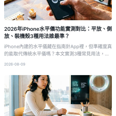
2026年iPhone水平儀功能實測對比：平放、側
放、裝機殼3種用法誰最準？
iPhone內建的水平儀藏在指南針App裡，但準確度真
的能取代傳統水平儀嗎？本文實測3種常見用法，從
相機突起、保護殼影響到iOS 17新功能，告訴你什麼
2026-08-09
情況可以安心用，什麼時候還是該拿出專業工具。