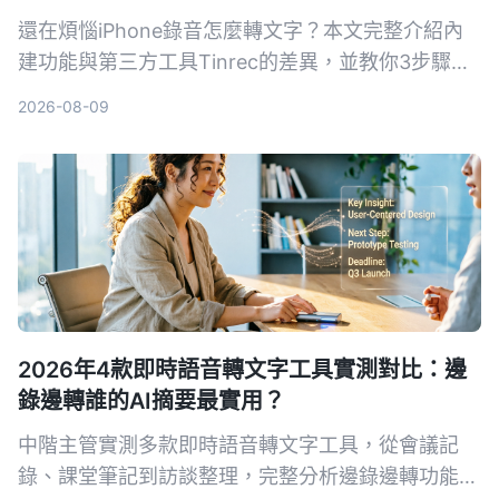
還在煩惱iPhone錄音怎麼轉文字？本文完整介紹內
建功能與第三方工具Tinrec的差異，並教你3步驟輕
鬆將會議、課程錄音變成可摘要、可搜尋、可匯出的
2026-08-09
知識資料。
2026年4款即時語音轉文字工具實測對比：邊
錄邊轉誰的AI摘要最實用？
中階主管實測多款即時語音轉文字工具，從會議記
錄、課堂筆記到訪談整理，完整分析邊錄邊轉功能與