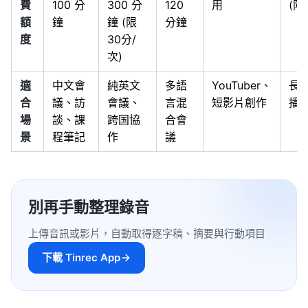
費
100 分
300 分
120
用
(限
額
鐘
鐘 (限
分鐘
度
30分/
次)
適
中文會
純英文
多語
YouTuber、
長
合
議、訪
會議、
言混
短影片創作
播
場
談、課
跨国協
合會
景
程筆記
作
議
別再手動整理錄音
上傳音訊或影片，自動取得逐字稿、摘要與行動項目
下載 Tinrec App