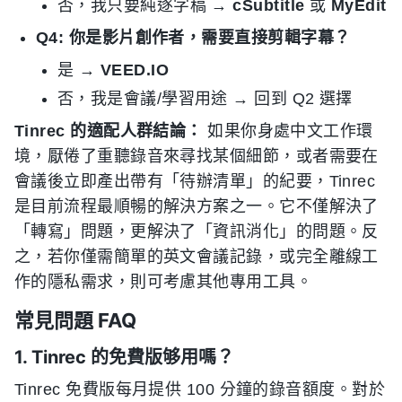
否，我只要純逐字稿 →
cSubtitle
或
MyEdit
Q4: 你是影片創作者，需要直接剪輯字幕？
是 →
VEED.IO
否，我是會議/學習用途 → 回到 Q2 選擇
Tinrec 的適配人群結論：
如果你身處中文工作環
境，厭倦了重聽錄音來尋找某個細節，或者需要在
會議後立即產出帶有「待辦清單」的紀要，Tinrec
是目前流程最順暢的解決方案之一。它不僅解決了
「轉寫」問題，更解決了「資訊消化」的問題。反
之，若你僅需簡單的英文會議記錄，或完全離線工
作的隱私需求，則可考慮其他專用工具。
常見問題 FAQ
1. Tinrec 的免費版够用嗎？
Tinrec 免費版每月提供 100 分鐘的錄音額度。對於