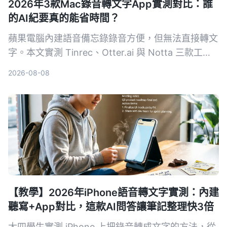
2026年3款Mac錄音轉文字App實測對比：誰
的AI紀要真的能省時間？
蘋果電腦內建語音備忘錄錄音方便，但無法直接轉文
字。本文實測 Tinrec、Otter.ai 與 Notta 三款工
具，從準確率、AI 摘要、跨平台到免費方案，告訴
2026-08-08
你哪一款最適合會議、課程與訪談整理。
【教學】2026年iPhone語音轉文字實測：內建
聽寫+App對比，這款AI問答讓筆記整理快3倍
大四學生實測 iPhone 上把錄音轉成文字的方法，從