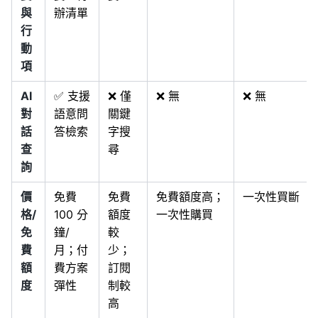
與
辦清單
行
動
項
AI
✅ 支援
❌ 僅
❌ 無
❌ 無
對
語意問
關鍵
話
答檢索
字搜
查
尋
詢
價
免費
免費
免費額度高；
一次性買斷
格/
100 分
額度
一次性購買
免
鐘/
較
費
月；付
少；
額
費方案
訂閱
度
彈性
制較
高