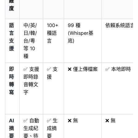
維
度
語
中/英/
100+
99 種
依賴系統語言
言
日/韓/
種語
(Whisper基
支
台/粵
言
底)
援
等 10
種
即
✅ 支援
✅ 支
❌ 僅上傳檔案
✅ 本地即時
時
即時錄
援
轉
音轉文
寫
字
AI
✅ 自動
✅ 生
❌ 無
❌ 無
摘
生成紀
成摘
要
要、待
要