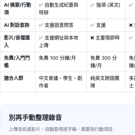
AI 摘要/行動
✅ 自動生成紀要與
✅ 強項 (英文)
✅
項
待辦
AI 對話查詢
✅ 支援語意問答
✅ 支援
❌
影片/音檔匯
✅ 支援網址與本地
❌ 主要限即時
✅
入
上傳
免費/入門門
免費 100 分鐘/月
免費 300 分
免
檻
鐘/月
鐘
適合人群
中文會議、學生、創
純英文跨国團
多
作者
隊
士
別再手動整理錄音
上傳音訊或影片，自動取得逐字稿、摘要與行動項目