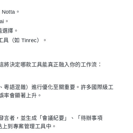
 Notta。
ai。
P 值選擇。
（如 Tinrec）。
這將決定哪款工具能真正融入你的工作流：
、粵語混雜）進行優化至關重要。許多國際級工
誤率會顯著上升。
發言者，並生成「會議紀要」、「待辦事項
複製貼上到專案管理工具中。