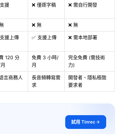
 支援
❌ 僅逐字稿
❌ 需自行開發
 無
❌ 無
❌ 無
 支援上傳
✅ 支援上傳
❌ 需本地部署
費 120 分
免費 3 小時/
完全免費 (需技術
/月
月
力)
語言商務人
長音頻轉寫需
開發者、隱私極致
求
要求者
試用 Tinrec