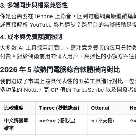
3. 多端同步與檔案兼容性
你是否需要在 iPhone 上錄音，回到電腦網頁版繼續編
或直接解析 YouTube 影片連結？跨平台的無縫體驗
4. 成本與免費額度限制
大多數 AI 工具採用訂閱制。需注意免費版的每月分
付費。對於偶爾使用的個人用戶，高彈性的小額方案往
2026 年 5 款熱門電腦錄音軟體橫向對比
我們選取了市場上最具代表性的五款工具進行對比，包含專注中文
多功能的 Notta、高 CP 值的 TurboScribe 以及開發者偏
比較維度
Tinrec (秒聽錄音)
Otter.ai
No
中文辨識準
⭐⭐⭐⭐⭐ (優化佳)
⭐ (不支援)
⭐
確率