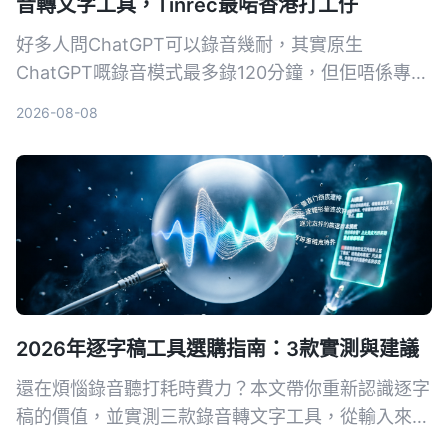
音轉文字工具，Tinrec最啱香港打工仔
好多人問ChatGPT可以錄音幾耐，其實原生
ChatGPT嘅錄音模式最多錄120分鐘，但佢唔係專為
會議紀錄設計嘅工具。本文實測3款工具，教你用
2026-08-08
Tinrec幾步將錄音變成會議紀要、逐字稿，仲有AI問
答功能，真正幫你慳返OT時間。
2026年逐字稿工具選購指南：3款實測與建議
還在煩惱錄音聽打耗時費力？本文帶你重新認識逐字
稿的價值，並實測三款錄音轉文字工具，從輸入來
源、AI 整理能力到中文體驗，幫你找到真正能提升