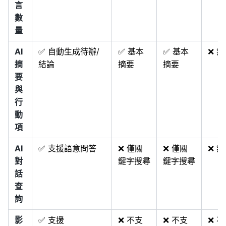
言
數
量
AI
✅ 自動生成待辦/
✅ 基本
✅ 基本
❌ 無
摘
結論
摘要
摘要
要
與
行
動
項
AI
✅ 支援語意問答
❌ 僅關
❌ 僅關
❌ 無
對
鍵字搜尋
鍵字搜尋
話
查
詢
影
✅ 支援
❌ 不支
❌ 不支
❌ 