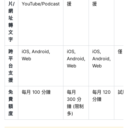
片/
YouTube/Podcast
援
援
網
址
轉
文
字
跨
iOS, Android,
iOS,
iOS,
僅 m
平
Web
Android,
Android,
台
Web
Web
支
援
免
每月 100 分鐘
每月
每月 120
試用
費
300 分
分鐘
額
鐘 (限制
度
多)