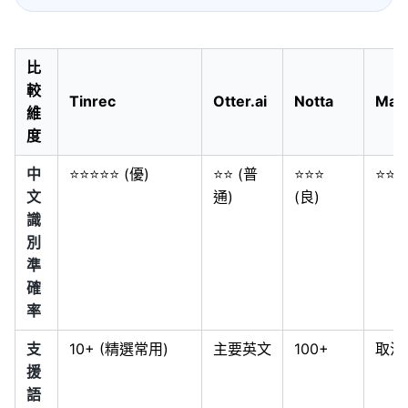
比
較
Tinrec
Otter.ai
Notta
Mac
維
度
中
⭐⭐⭐⭐⭐ (優)
⭐⭐ (普
⭐⭐⭐
⭐⭐⭐
文
通)
(良)
識
別
準
確
率
支
10+ (精選常用)
主要英文
100+
取決
援
語