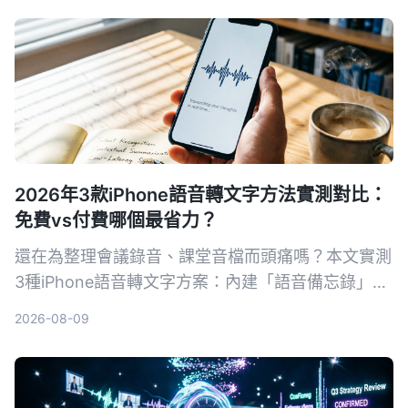
2026年3款iPhone語音轉文字方法實測對比：
免費vs付費哪個最省力？
還在為整理會議錄音、課堂音檔而頭痛嗎？本文實測
3種iPhone語音轉文字方案：內建「語音備忘錄」、
AI工具Tinrec、第三方App與硬體，從準確率、AI功
2026-08-09
能、跨平台到免費額度一次比較，幫你找到最適合自
己的錄音轉文字方法。