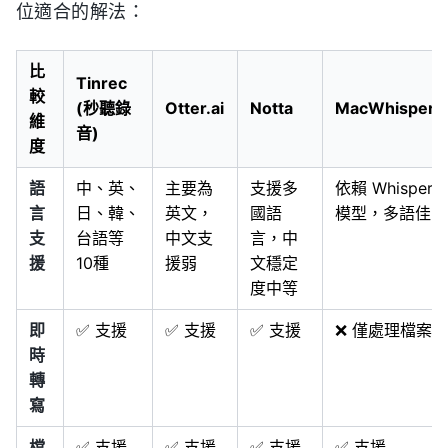
位適合的解法：
比
Tinrec
較
(秒聽錄
Otter.ai
Notta
MacWhisper
維
音)
度
語
中、英、
主要為
支援多
依賴 Whisper
言
日、韓、
英文，
國語
模型，多語佳
支
台語等
中文支
言，中
援
10種
援弱
文穩定
度中等
即
✅ 支援
✅ 支援
✅ 支援
❌ 僅處理檔案
時
轉
寫
檔
✅ 支援
✅ 支援
✅ 支援
✅ 支援