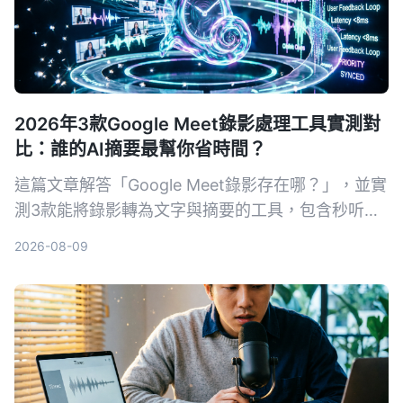
2026年3款Google Meet錄影處理工具實測對
比：誰的AI摘要最幫你省時間？
這篇文章解答「Google Meet錄影存在哪？」，並實
測3款能將錄影轉為文字與摘要的工具，包含秒听录
音Tinrec、Notta及Otter.ai，幫你從存檔、轉寫到
2026-08-09
找重點一次搞定。