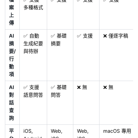
案
多種格式
上
傳
AI
✅ 自動
✅ 基礎
✅ 支援
❌ 僅逐字稿
摘
生成紀要
摘要
要/
與待辦
行
動
項
AI
✅ 支援
✅ 基礎
❌ 無
❌ 無
對
語意問答
問答
話
查
詢
平
iOS,
Web,
Web,
macOS 專用