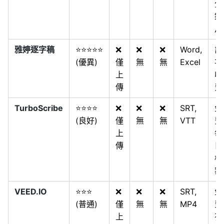
分
鐘
月
雅婷逐字稿
⭐⭐⭐⭐⭐
❌
❌
❌
Word,
計
(優異)
僅
無
無
Excel
次
上
收
傳
費
TurboScribe
⭐⭐⭐⭐
❌
❌
❌
SRT,
免
(良好)
僅
無
無
VTT
費
上
每
傳
日
檔
案
VEED.IO
⭐⭐⭐
❌
❌
❌
SRT,
免
(普通)
僅
無
無
MP4
費
上
有