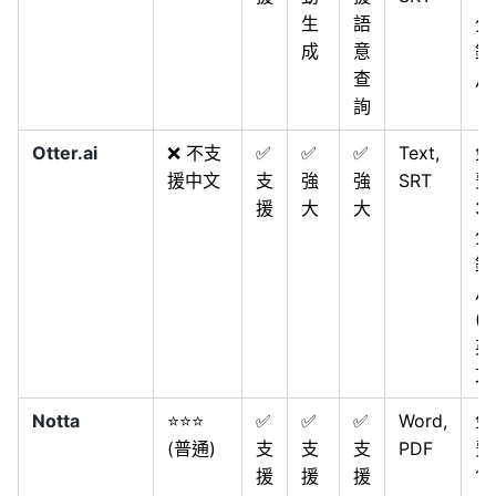
生
語
分
成
意
鐘
查
月
詢
Otter.ai
❌ 不支
✅
✅
✅
Text,
免
援中文
支
強
強
SRT
費
援
大
大
3
分
鐘
月
(
英
文
Notta
⭐⭐⭐
✅
✅
✅
Word,
免
(普通)
支
支
支
PDF
費
援
援
援
12