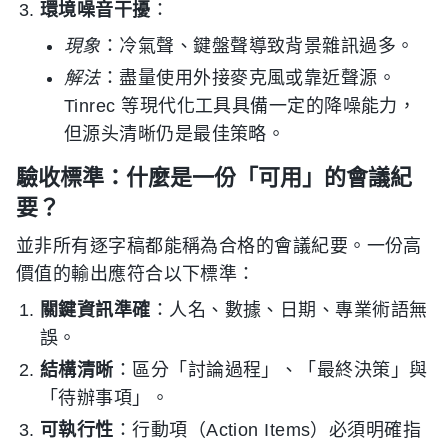
環境噪音干擾
：
現象
：冷氣聲、鍵盤聲導致背景雜訊過多。
解法
：盡量使用外接麥克風或靠近聲源。
Tinrec 等現代化工具具備一定的降噪能力，
但源头清晰仍是最佳策略。
驗收標準：什麼是一份「可用」的會議紀
要？
並非所有逐字稿都能稱為合格的會議紀要。一份高
價值的輸出應符合以下標準：
關鍵資訊準確
：人名、數據、日期、專業術語無
誤。
結構清晰
：區分「討論過程」、「最終決策」與
「待辦事項」。
可執行性
：行動項（Action Items）必須明確指