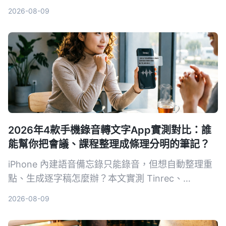
準確度、AI整理、跨平台到免費方案，告訴你哪一款
2026-08-09
最適合會議、學習、訪談與創作。提供選購要點、避
坑指南與場景推薦，助你找到最合適的錄音轉文字解
決方案。
2026年4款手機錄音轉文字App實測對比：誰
能幫你把會議、課程整理成條理分明的筆記？
iPhone 內建語音備忘錄只能錄音，但想自動整理重
點、生成逐字稿怎麼辦？本文實測 Tinrec、
Otter.ai、Notta 三款工具，並回頭看內建 App 的能
2026-08-09
耐，從錄音流程、轉寫品質、AI 整理功能到價格全
解析，幫你找到最適合的手機錄音轉文字方案。