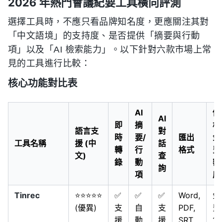
2026 年熱門會議紀要工具橫向評測
選擇工具時，不應只看品牌知名度，更應關注其對
「中文語境」的支持度、是否提供「摘要與行動
項」以及「AI 檢索能力」。以下針對六款市場上常
見的工具進行比較：
核心功能對比表
AI
價
AI
即
摘
格
語言支
對
時
要/
匯出
免
工具名稱
援 (中
話
轉
行
格式
費
文)
查
錄
動
額
詢
項
度
Tinrec
⭐⭐⭐⭐⭐
✅
✅
✅
Word,
免
(優異)
支
自
支
PDF,
費
援
動
援
SRT
10