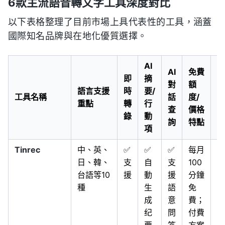
6款主流語音轉文字工具深度對比
以下表格整理了目前市場上具代表性的工具，涵蓋
國際知名品牌與在地化優質選擇。
AI
AI
免費
即
摘
對
額
語言支援
時
要/
適
工具名稱
話
度/
重點
轉
行
場
查
價格
錄
動
詢
特點
項
Tinrec
中、英、
✅
✅
✅
每月
會
日、韓、
支
自
支
100
記
台語等10
援
動
援
分鐘
錄
種
生
語
免
內
成
意
費；
創
纪
問
付費
作