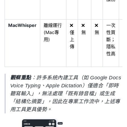
台
內
MacWhisper
離線運行
❌
❌
❌
一次
對
(Mac專
僅
無
無
性買
私
用)
上
斷；
度
傳
隱私
感
性高
M
用
觀察重點
：許多系統內建工具（如 Google Docs
Voice Typing、Apple Dictation）僅適合「即時
聽寫輸入」，無法處理「既有錄音檔」或生成
「結構化摘要」，因此在專業工作流中，上述專
用工具更具優勢。