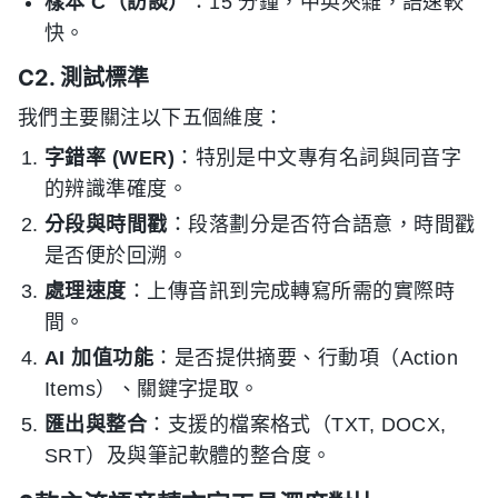
樣本 C（訪談）
：15 分鐘，中英夾雜，語速較
快。
C2. 測試標準
我們主要關注以下五個維度：
字錯率 (WER)
：特別是中文專有名詞與同音字
的辨識準確度。
分段與時間戳
：段落劃分是否符合語意，時間戳
是否便於回溯。
處理速度
：上傳音訊到完成轉寫所需的實際時
間。
AI 加值功能
：是否提供摘要、行動項（Action
Items）、關鍵字提取。
匯出與整合
：支援的檔案格式（TXT, DOCX,
SRT）及與筆記軟體的整合度。