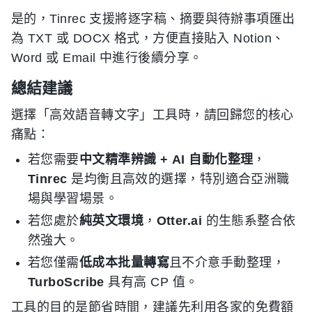
是的，Tinrec 支援將逐字稿、摘要與待辦事項匯出
為 TXT 或 DOCX 格式，方便直接貼入 Notion、
Word 或 Email 中進行後續分享。
總結建議
選擇「高效語音轉文字」工具時，請回歸您的核心
痛點：
若您需要
中文精準辨識 + AI 自動化整理
，
Tinrec
是均衡且高效的選擇，特別適合亞洲職
場與學習場景。
若您處於
純英文環境
，
Otter.ai
的生態系整合依
然強大。
若您僅需
低成本批量轉寫
且不介意手動整理，
TurboScribe
具有高 CP 值。
工具的目的是節省時間，建議先利用各家的免費額