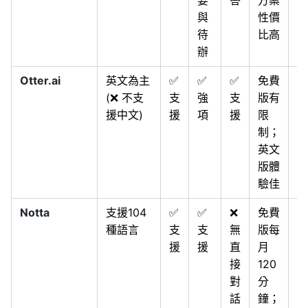
要
答
方案
跨
與
性價
言
待
比高
習
辦
Otter.ai
英文為主
✅
✅
✅
免費
純
(❌ 不支
支
強
支
版有
文
援中文)
援
項
援
限
議
制；
跨
英文
團
版體
協
驗佳
Notta
支援104
✅
✅
❌
免費
多
種語言
支
支
無
版每
言
援
援
直
月
議
接
120
採
對
分
整
話
鐘；