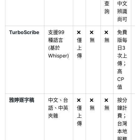
查
中文
詢
辨識
尚可
TurboScribe
支援99
❌
❌
❌
免費
長
種語言
僅
無
無
版每
訊
(基於
上
日3
量
Whisper)
傳
次上
寫
傳；
預
高
敏
CP
用
值
雅婷逐字稿
中文、台
❌
❌
❌
按分
政
語、中英
僅
無
無
鐘計
機
夾雜
上
費；
關
傳
台灣
學
本地
訪
服務
談