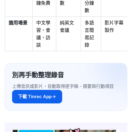
鐘免費
數
分鐘
數
適用場景
中文學
純英文
多語
影片字幕
習、會
會議
言簡
製作
議、訪
易記
談
錄
別再手動整理錄音
上傳音訊或影片，自動取得逐字稿、摘要與行動項目
下載 Tinrec App