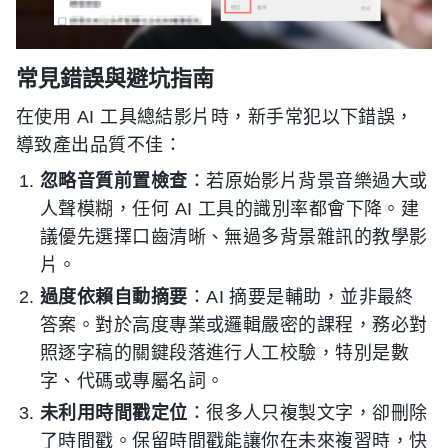
常見錯誤與避坑指南
在使用 AI 工具總結影片時，新手常犯以下錯誤，
導致產出品質不佳：
忽略音質前置檢查
：若原始影片背景音樂過大或
人聲模糊，任何 AI 工具的識別率都會下降。建
議優先選擇口齒清晰、無過多背景雜訊的教學影
片。
過度依賴自動摘要
：AI 摘要是輔助，並非最終
答案。對於高度專業或邏輯嚴密的課程，務必對
照逐字稿的關鍵段落進行人工校驗，特別是數
字、代碼或專屬名詞。
未利用時間戳定位
：很多人只複製文字，卻刪除
了時間戳。保留時間戳能讓你在未來複習時，快