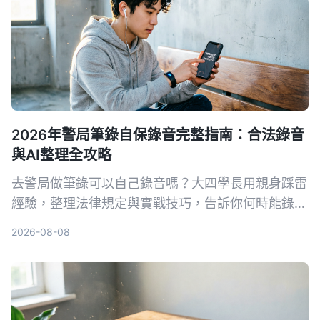
2026年警局筆錄自保錄音完整指南：合法錄音
與AI整理全攻略
去警局做筆錄可以自己錄音嗎？大四學長用親身踩雷
經驗，整理法律規定與實戰技巧，告訴你何時能錄、
怎麼錄才合法，以及如何靠 Tinrec 自動轉文字、抓
2026-08-08
重點，不再怕筆錄出錯。