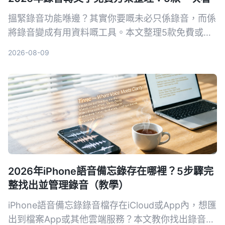
搵緊錄音功能喺邊？其實你要嘅未必只係錄音，而係
將錄音變成有用資料嘅工具。本文整理5款免費或含
免費版嘅錄音轉文字方案，由內置App到AI全能工
2026-08-09
具，幫你揀最慳時間嘅選擇。
2026年iPhone語音備忘錄存在哪裡？5步驟完
整找出並管理錄音（教學）
iPhone語音備忘錄錄音檔存在iCloud或App內，想匯
出到檔案App或其他雲端服務？本文教你找出錄音位