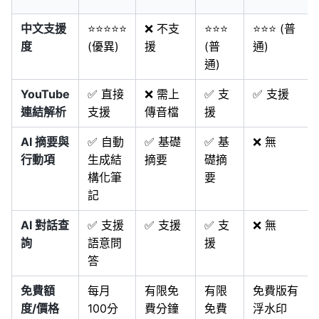
中文支援
⭐⭐⭐⭐⭐
❌ 不支
⭐⭐⭐
⭐⭐⭐ (普
度
(優異)
援
(普
通)
通)
YouTube
✅ 直接
❌ 需上
✅ 支
✅ 支援
連結解析
支援
傳音檔
援
AI 摘要與
✅ 自動
✅ 基礎
✅ 基
❌ 無
行動項
生成結
摘要
礎摘
構化筆
要
記
AI 對話查
✅ 支援
✅ 支援
✅ 支
❌ 無
詢
語意問
援
答
免費額
每月
有限免
有限
免費版有
度/價格
100分
費分鐘
免費
浮水印