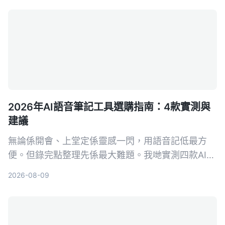
2026年AI語音筆記工具選購指南：4款實測與
建議
無論係開會、上堂定係靈感一閃，用語音記低最方
便。但錄完點整理先係最大難題。我哋實測四款AI語
音筆記工具，發現Tinrec（秒聽錄音）喺多來源輸入
2026-08-09
同AI問答方面最搶眼，幫你將錄音真正變成可行動嘅
知識。