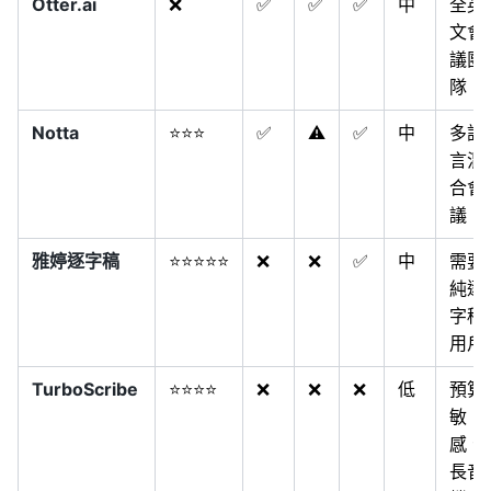
Otter.ai
❌
✅
✅
✅
中
全英
文會
議團
隊
Notta
⭐⭐⭐
✅
⚠️
✅
中
多語
言混
合會
議
雅婷逐字稿
⭐⭐⭐⭐⭐
❌
❌
✅
中
需要
純逐
字稿
用戶
TurboScribe
⭐⭐⭐⭐
❌
❌
❌
低
預算
敏
感、
長音