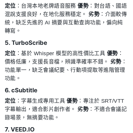
定位
：台灣本地老牌語音服務
優勢
：對台語、國語
混說支援良好，在地化服務穩定。
劣勢
：介面較傳
統，缺乏先進的 AI 摘要與互動查詢功能，偏向純
轉寫。
5. TurboScribe
定位
：基於 Whisper 模型的高性價比工具
優勢
：
價格低廉，支援長音檔，辨識準確率不錯。
劣勢
：
功能單一，缺乏會議紀要、行動項提取等進階管理
功能。
6. cSubtitle
定位
：字幕生成專用工具
優勢
：專注於 SRT/VTT
字幕輸出，適合影片創作者。
劣勢
：不適合會議記
錄場景，無摘要功能。
7. VEED.IO