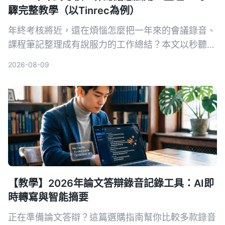
驟完整教學（以Tinrec為例）
年終考核將近，還在煩惱怎麼把一年來的會議錄音、
課程筆記整理成有說服力的工作總結？本文以秒聽錄
音 Tinrec 為例，教你用 5 個步驟把堆積的音訊內容
2026-08-09
轉成逐字稿、自動生成會議紀要，再用 AI 問答快速
提取關鍵績效，輕鬆完成年度自我評估。
【教學】2026年論文答辯錄音記錄工具：AI即
時轉寫與智能摘要
正在準備論文答辯？這篇選購指南幫你比較多款錄音