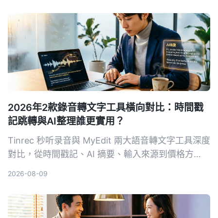
提升學習與複習效率。
2026年2款錄音轉文字工具橫向對比：時間戳
記跳轉與AI整理誰更實用？
Tinrec 秒听录音與 MyEdit 兩大語音轉文字工具深度
對比，從時間戳記、AI 摘要、輸入來源到價格方
案，幫你選出最適合自己的錄音檔轉文字方案。
2026-08-09