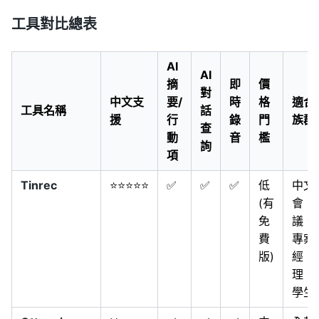
工具對比總表
AI
AI
摘
即
價
對
中文支
要/
時
格
適合
工具名稱
話
援
行
錄
門
族群
查
動
音
檻
詢
項
Tinrec
⭐⭐⭐⭐⭐
✅
✅
✅
低
中文
(有
會
免
議、
費
專案
版)
經
理、
學生