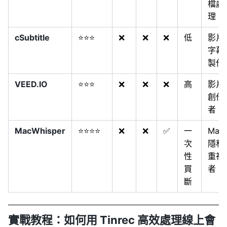
檔處
理
cSubtitle
⭐⭐⭐
❌
❌
❌
低
影片
字幕
製作
VEED.IO
⭐⭐⭐
❌
❌
❌
高
影片
創作
者
MacWhisper
⭐⭐⭐⭐
❌
❌
✅
一
Mac
次
隱私
性
重視
買
者
斷
實戰教程：如何用 Tinrec 高效處理線上會