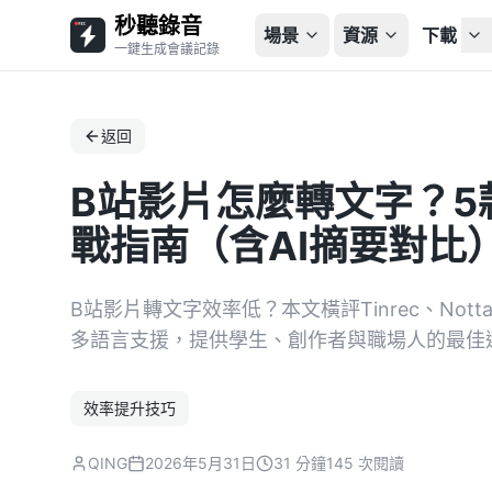
秒聽錄音
場景
資源
下載
一鍵生成會議記錄
返回
B站影片怎麼轉文字？5
戰指南（含AI摘要對比
B站影片轉文字效率低？本文橫評Tinrec、Not
多語言支援，提供學生、創作者與職場人的最佳
效率提升技巧
QING
2026年5月31日
31 分鐘
145 次閱讀