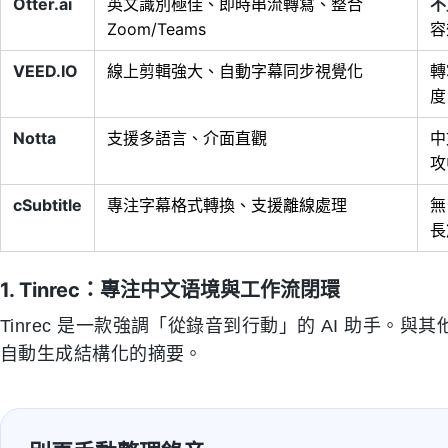
Otter.ai
英文識別極佳、即時串流轉寫、整合
不
Zoom/Teams
容
VEED.IO
線上剪輯強大、自動字幕同步視覺化
轉
度
Notta
支援多語言、介面直觀
中
攻
cSubtitle
專注字幕格式轉換、支援離線處理
無
長
1. Tinrec：專注中文语境與工作流閉環
Tinrec 是一款強調「從錄音到行動」的 AI 助手。與
自動生成結構化的摘要。