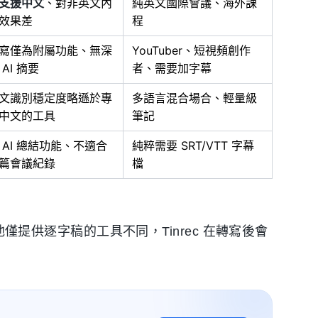
支援中文
、對非英文內
純英文國際會議、海外課
效果差
程
寫僅為附屬功能、無深
YouTuber、短視頻創作
 AI 摘要
者、需要加字幕
文識別穩定度略遜於專
多語言混合場合、輕量級
中文的工具
筆記
 AI 總結功能、不適合
純粹需要 SRT/VTT 字幕
篇會議紀錄
檔
其他僅提供逐字稿的工具不同，Tinrec 在轉寫後會