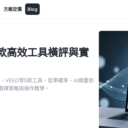
方案定價
Blog
款高效工具橫評與實
）
ta、VEED等5款工具，從準確率、AI摘要到
選擇策略與操作教學。