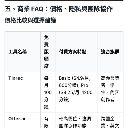
五、商業 FAQ：價格、隱私與團隊協作
價格比較與選擇建議
免
費
工具名稱
版
付費方案特點
適合族群
額
度
Tinrec
每
Basic ($4.9/月,
高頻會議
月
600分鐘), Pro
者、學
100
($8.25/月, 1200
生、內容
分
分鐘)
創作者
鐘
Otter.ai
有
較高價位，強調
跨國企
限
團隊協作功能
業、英文