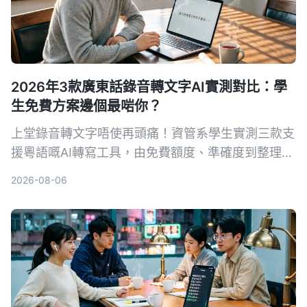
2026年3款廣東話錄音轉文字AI實測對比：學
生免費方案邊個最啱你？
上堂錄音轉文字唔使再頭痛！資管系學生實測三款支
援粵語嘅AI轉寫工具，由免費額度、準確度到整理功
能逐一比較，教你揀最適合學生嘅方案。
2026-08-06