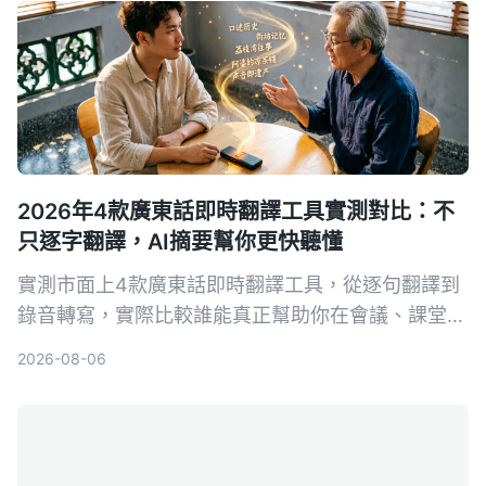
手。
2026年4款廣東話即時翻譯工具實測對比：不
只逐字翻譯，AI摘要幫你更快聽懂
實測市面上4款廣東話即時翻譯工具，從逐句翻譯到
錄音轉寫，實際比較誰能真正幫助你在會議、課堂中
聽懂粵語。Tinrec（秒听录音）憑藉多來源錄音轉文
2026-08-06
字、AI摘要與對話查詢，成為整理粵語長內容的首選
方案。