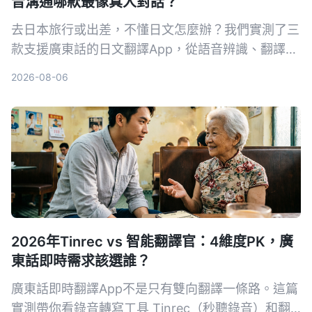
音溝通哪款最像真人對話？
去日本旅行或出差，不懂日文怎麼辦？我們實測了三
款支援廣東話的日文翻譯App，從語音辨識、翻譯準
確度和易用性進行對比，找出最適合香港人的翻譯神
2026-08-06
器。內附避坑指南和選購要點。
2026年Tinrec vs 智能翻譯官：4維度PK，廣
東話即時需求該選誰？
廣東話即時翻譯App不是只有雙向翻譯一條路。這篇
實測帶你看錄音轉寫工具 Tinrec（秒聽錄音）和翻