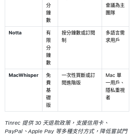
分
會議為主
鐘
團隊
數
Notta
有
按分鐘數或訂閱
多語言需
限
制
求用戶
分
鐘
數
MacWhisper
免
一次性買斷或訂
Mac 單
費
閱進階版
一用戶、
基
隱私重視
礎
者
版
Tinrec 提供 30 天退款政策，支援信用卡、
PayPal、Apple Pay 等多種支付方式，降低嘗試門