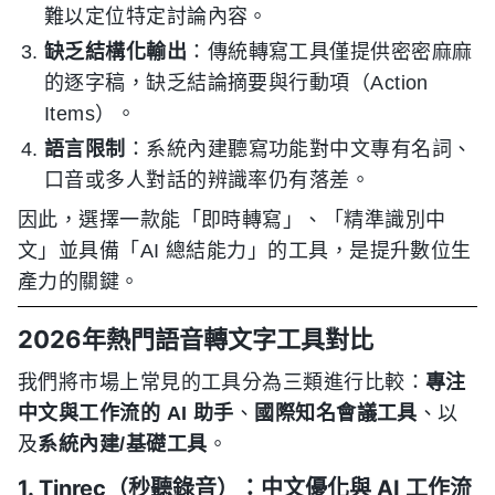
難以定位特定討論內容。
缺乏結構化輸出
：傳統轉寫工具僅提供密密麻麻
的逐字稿，缺乏結論摘要與行動項（Action
Items）。
語言限制
：系統內建聽寫功能對中文專有名詞、
口音或多人對話的辨識率仍有落差。
因此，選擇一款能「即時轉寫」、「精準識別中
文」並具備「AI 總結能力」的工具，是提升數位生
產力的關鍵。
2026年熱門語音轉文字工具對比
我們將市場上常見的工具分為三類進行比較：
專注
中文與工作流的 AI 助手
、
國際知名會議工具
、以
及
系統內建/基礎工具
。
1. Tinrec（秒聽錄音）：中文優化與 AI 工作流