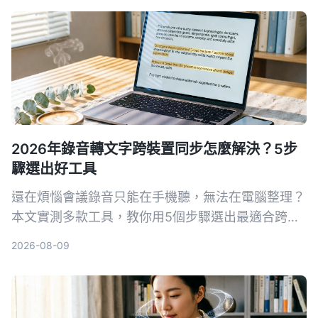
2026年錄音轉文字跨裝置同步怎麼解決？5步
驟選出好工具
還在煩惱會議錄音只能在手機聽，無法在電腦整理？
本文實測多款工具，教你用5個步驟選出最適合跨裝
置同步的錄音轉文字方案，並詳細評測Tinrec（秒聽
2026-08-09
錄音）等熱門選擇。