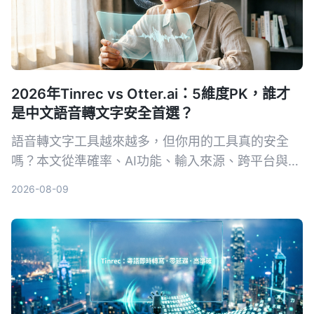
2026年Tinrec vs Otter.ai：5維度PK，誰才
是中文語音轉文字安全首選？
語音轉文字工具越來越多，但你用的工具真的安全
嗎？本文從準確率、AI功能、輸入來源、跨平台與數
據安全五大維度，實測對比Tinrec與Otter.ai。同時
2026-08-09
深入解析AES加密為何是保護錄音資料的關鍵，幫你
選出最適合且可靠的工具。