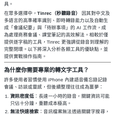
具。
在眾多選擇中，
Tinrec（秒聽錄音）
因其對中文及
多語言的高準確率識別、即時轉錄能力以及自動生
成「會議紀要」與「待辦事項」的 AI 工作流，成
為處理商務會議、課堂筆記的高效解法。相較於僅
提供逐字稿的工具，Tinrec 更強調從錄音到理解的
完整閉環。以下將深入分析各類工具的優缺點，並
提供實戰操作指南。
為什麼你需要專業的轉文字工具？
許多使用者習慣使用 iPhone 內建語音備忘錄記錄
會議、訪談或靈感，但後續整理往往成為噩夢：
資訊密度低
：長達一小時的錄音，關鍵資訊可能
只佔十分鐘，重聽成本極高。
無法快速檢索
：音訊檔案無法透過關鍵字搜尋，