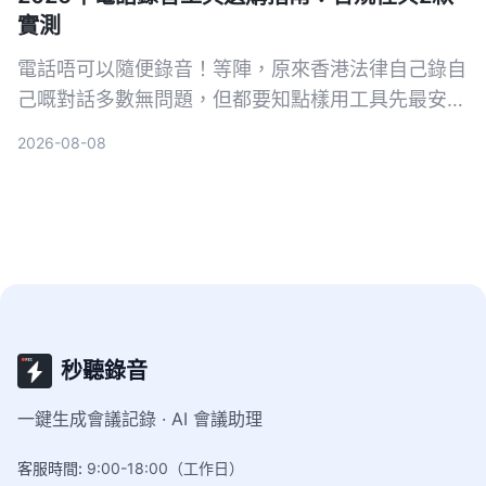
實測
電話唔可以隨便錄音！等陣，原來香港法律自己錄自
己嘅對話多數無問題，但都要知點樣用工具先最安
全。今次實測 Tinrec 同 Plaud Note，從法律、粵語
2026-08-08
轉寫、整理功能同價位PK，幫你揀最啱嘅錄音方
案。
秒聽錄音
一鍵生成會議記錄 · AI 會議助理
客服時間
:
9:00-18:00（工作日）