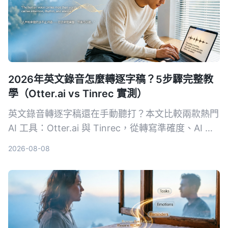
2026年英文錄音怎麼轉逐字稿？5步驟完整教
學（Otter.ai vs Tinrec 實測）
英文錄音轉逐字稿還在手動聽打？本文比較兩款熱門
AI 工具：Otter.ai 與 Tinrec，從轉寫準確度、AI 整
理功能、跨場景適用性、價格方案與中文支援等 5
2026-08-08
大維度實測，幫助你選擇最適合自己的英文逐字稿神
器。