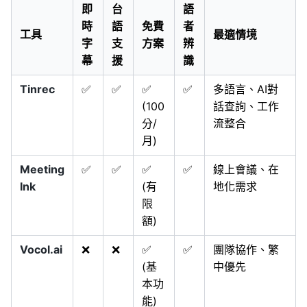
即
台
語
時
語
免費
者
工具
最適情境
字
支
方案
辨
幕
援
識
Tinrec
✅
✅
✅
✅
多語言、AI對
(100
話查詢、工作
分/
流整合
月)
Meeting
✅
✅
✅
✅
線上會議、在
Ink
(有
地化需求
限
額)
Vocol.ai
❌
❌
✅
✅
團隊協作、繁
(基
中優先
本功
能)