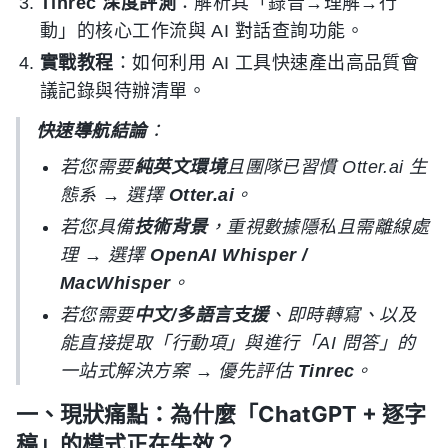
Tinrec 深度評測
：解析其「錄音→理解→行
動」的核心工作流與 AI 對話查詢功能。
實戰教程
：如何利用 AI 工具快速產出高品質會
議記錄與待辦清單。
快速導航結論
：
若您需要
純英文環境
且團隊已習慣 Otter.ai 生
態系 → 選擇
Otter.ai
。
若您具備
技術背景
，重視數據隱私且需離線處
理 → 選擇
OpenAI Whisper /
MacWhisper
。
若您需要
中文/多語言支援
、即時轉寫、以及
能直接提取「行動項」與進行「AI 問答」的
一站式解決方案 → 優先評估
Tinrec
。
一、現狀痛點：為什麼「ChatGPT + 逐字
稿」的模式正在失效？