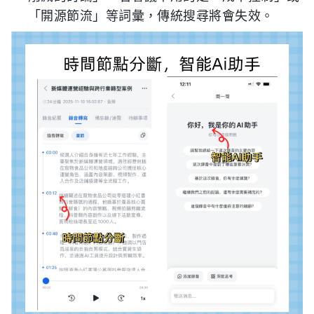
「開源節流」等詞彙，傳統搜尋將會失效。