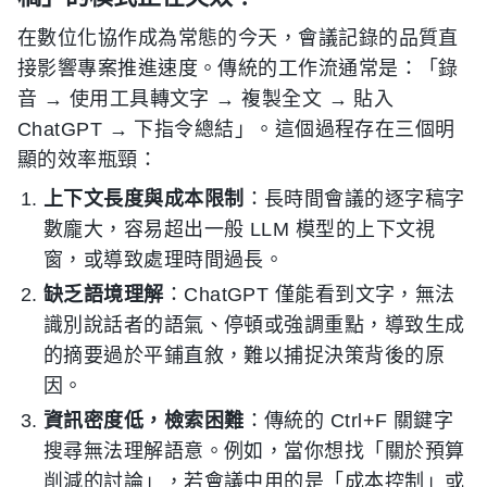
在數位化協作成為常態的今天，會議記錄的品質直
接影響專案推進速度。傳統的工作流通常是：「錄
音 → 使用工具轉文字 → 複製全文 → 貼入
ChatGPT → 下指令總結」。這個過程存在三個明
顯的效率瓶頸：
上下文長度與成本限制
：長時間會議的逐字稿字
數龐大，容易超出一般 LLM 模型的上下文視
窗，或導致處理時間過長。
缺乏語境理解
：ChatGPT 僅能看到文字，無法
識別說話者的語氣、停頓或強調重點，導致生成
的摘要過於平鋪直敘，難以捕捉決策背後的原
因。
資訊密度低，檢索困難
：傳統的 Ctrl+F 關鍵字
搜尋無法理解語意。例如，當你想找「關於預算
削減的討論」，若會議中用的是「成本控制」或