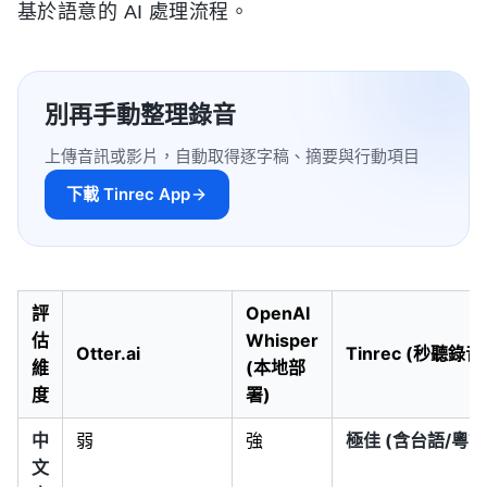
基於語意的 AI 處理流程。
別再手動整理錄音
上傳音訊或影片，自動取得逐字稿、摘要與行動項目
下載 Tinrec App
評
OpenAI
估
Whisper
Otter.ai
Tinrec (秒聽錄音
維
(本地部
度
署)
中
弱
強
極佳 (含台語/粵語
文