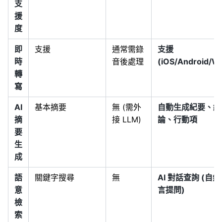
支
援
度
即
支援
通常需錄
支援
時
音後處理
(iOS/Android/W
轉
寫
AI
基本摘要
無 (需外
自動生成紀要、結
摘
接 LLM)
論、行動項
要
生
成
語
關鍵字搜尋
無
AI 對話查詢 (自
意
言提問)
檢
索