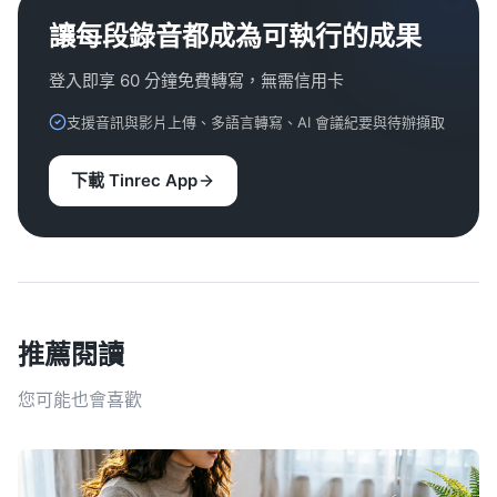
讓每段錄音都成為可執行的成果
登入即享 60 分鐘免費轉寫，無需信用卡
支援音訊與影片上傳、多語言轉寫、AI 會議紀要與待辦擷取
下載 Tinrec App
推薦閱讀
您可能也會喜歡