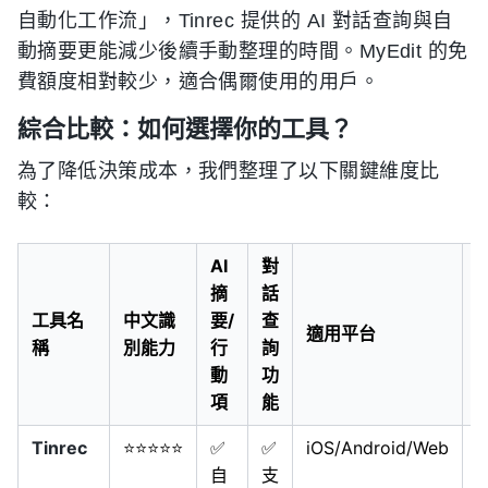
自動化工作流」，Tinrec 提供的 AI 對話查詢與自
動摘要更能減少後續手動整理的時間。MyEdit 的免
費額度相對較少，適合偶爾使用的用戶。
綜合比較：如何選擇你的工具？
為了降低決策成本，我們整理了以下關鍵維度比
較：
AI
對
摘
話
工具名
中文識
要/
查
適用平台
稱
別能力
行
詢
動
功
項
能
Tinrec
⭐⭐⭐⭐⭐
✅
✅
iOS/Android/Web
自
支