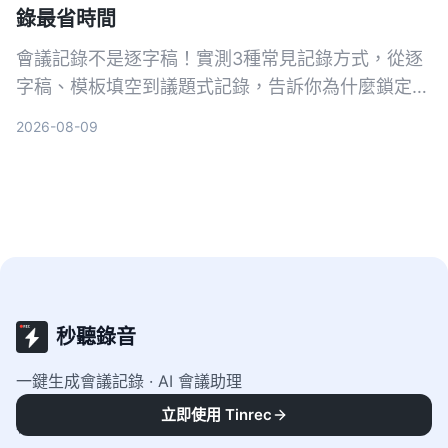
錄最省時間
會議記錄不是逐字稿！實測3種常見記錄方式，從逐
字稿、模板填空到議題式記錄，告訴你為什麼鎖定
「問題」的寫法最能讓團隊快速抓到重點，新手也能
2026-08-09
立刻上手。
秒聽錄音
一鍵生成會議記錄 · AI 會議助理
立即使用 Tinrec
客服時間
:
9:00-18:00（工作日）