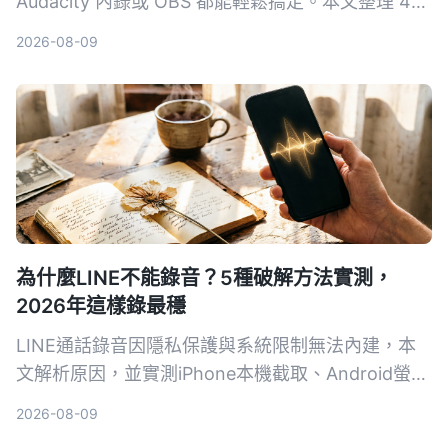
Audacity 內錄或 OBS 都能輕鬆搞定。本文整理 4
種適用 Windows、macOS 的方法，並教你如何把
2026-08-09
錄音快速轉成文字筆記。
為什麼LINE不能錄音？5種破解方法實測，
2026年這樣錄最穩
LINE通話錄音因隱私保護與系統限制無法內建，本
文解析原因，並實測iPhone本機截取、Android螢幕
錄製、AI工具Tinrec、硬體Plaud Note與電腦雙機等
2026-08-09
5種方案，幫助你找到最適合的合法錄音方法。