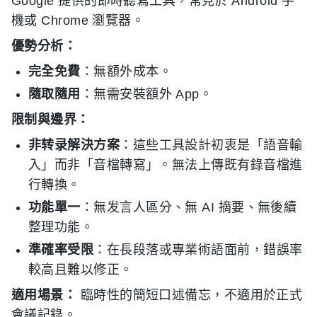
Google 提供的即時聽寫工具，常見於 Android 手
機或 Chrome 瀏覽器。
優勢分析：
完全免費
：無額外成本。
隨取隨用
：無需安裝額外 App。
限制與邊界：
非转录解決方案
：這些工具設計初衷是「語音輸
入」而非「音檔轉寫」。無法上傳既有錄音檔進
行轉換。
功能單一
：無发言人區分、無 AI 摘要、無後續
整理功能。
準確率受限
：在長段落或專業術語面前，錯誤率
較高且難以修正。
適用場景：
臨時性的簡短口述備忘，不適用於正式
會議記錄。