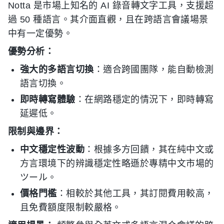
Notta 是市場上知名的 AI 錄音轉文字工具，支援超
過 50 種語言。其介面直觀，且在跨語言會議場景
中有一定優勢。
優勢分析：
強大的多語言切換
：適合跨國團隊，能自動檢測
語言切換。
即時轉寫體驗
：在網路穩定的情況下，即時轉寫
延遲低。
限制與邊界：
中文穩定性波動
：根據多方回饋，其在純中文或
方言環境下的辨識穩定性略遜於專精中文市場的
ツール。
價格門檻
：相較於其他工具，其訂閱費用較高，
且免費額度限制較嚴格。