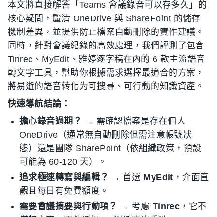
本文將直接解答「Teams 會議錄音可以存多久」的
核心疑問，釐清 OneDrive 與 SharePoint 的儲存
機制差異，並提供防止檔案自動刪除的實作建議。
同時，針對會議紀錄的高效處理，我們評測了包含
Tinrec、MyEdit、雅婷逐字稿在內的 6 款主流語音
轉文字工具，幫助你根據需求選擇最適合的方案，
將易逝的語音转化为可搜尋、可行動的知識資產。
快速導航結論：
擔心錄音過期？
→ 需確認檔案是存在個人
OneDrive（通常無自動刪除但需注意帳號狀
態）還是團隊 SharePoint（依組織政策，預設
可能為 60-120 天）。
追求極速轉寫與編輯？
→ 首選
MyEdit
，介面直
觀且每日有免費額度。
需要會議摘要與行動項？
→ 考慮
Tinrec
，它不