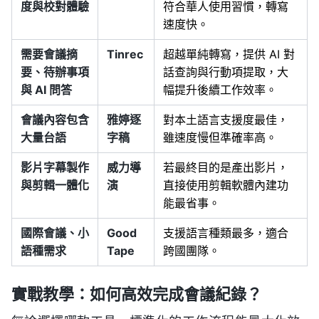
度與校對體驗
符合華人使用習慣，轉寫
速度快。
需要會議摘
Tinrec
超越單純轉寫，提供 AI 對
要、待辦事項
話查詢與行動項提取，大
與 AI 問答
幅提升後續工作效率。
會議內容包含
雅婷逐
對本土語言支援度最佳，
大量台語
字稿
雖速度慢但準確率高。
影片字幕製作
威力導
若最終目的是產出影片，
與剪輯一體化
演
直接使用剪輯軟體內建功
能最省事。
國際會議、小
Good
支援語言種類最多，適合
語種需求
Tape
跨國團隊。
實戰教學：如何高效完成會議紀錄？