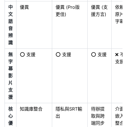
中
優異
優異 (Pro版
優異 (支
依賴
文
更佳)
援方言)
原片
語
字幕
音
辨
識
無
⭕️ 支援
⭕️ 支援
⭕️ 支援
❌ 不
字
支援
幕
影
片
支
援
核
知識庫整合
隱私與SRT輸
待辦提
介面
心
出
取與跨
嵌入
優
端同步
整合