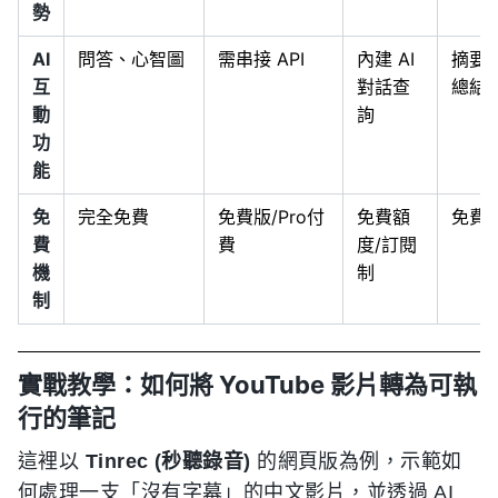
勢
AI
問答、心智圖
需串接 API
內建 AI
摘要
互
對話查
總結
動
詢
功
能
免
完全免費
免費版/Pro付
免費額
免費
費
費
度/訂閱
機
制
制
實戰教學：如何將 YouTube 影片轉為可執
行的筆記
這裡以
Tinrec (秒聽錄音)
的網頁版為例，示範如
何處理一支「沒有字幕」的中文影片，並透過 AI