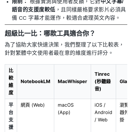
限制：
根據實測與使用者反饋，它對
中文字幕/
語音的支援度較低
，且同樣嚴格要求影片必須具
備 CC 字幕才能運作，較適合處理英文內容。
超級比一比：哪款工具適合你？
為了協助大家快速決策，我們整理了以下比較表，
針對繁體中文使用者最在意的維度進行評分。
比
Tinrec
較
NotebookLM
MacWhisper
(秒聽錄
Glas
維
音)
度
平
網頁 (Web)
macOS
iOS /
瀏覽
台
(App)
Android
器外
支
/ Web
掛
援