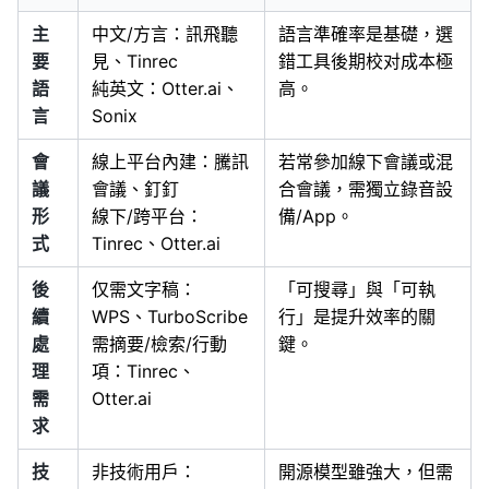
主
中文/方言：訊飛聽
語言準確率是基礎，選
要
見、Tinrec
錯工具後期校对成本極
語
純英文：Otter.ai、
高。
言
Sonix
會
線上平台內建：騰訊
若常參加線下會議或混
議
會議、釘釘
合會議，需獨立錄音設
形
線下/跨平台：
備/App。
式
Tinrec、Otter.ai
後
仅需文字稿：
「可搜尋」與「可執
續
WPS、TurboScribe
行」是提升效率的關
處
需摘要/檢索/行動
鍵。
理
項：Tinrec、
需
Otter.ai
求
技
非技術用戶：
開源模型雖強大，但需