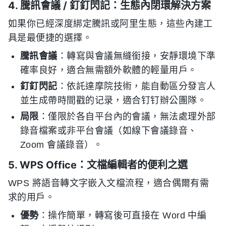
4. 騰訊會議 / 釘釘閃記：生態內閉環解決方案
如果你已經深度綁定騰訊或阿里生態，這些內建工
具是最便捷的選擇。
騰訊會議
：轉寫與會議無縫銜接，安靜環境下準
確率良好，適合無需額外軟體的輕量用戶。
釘釘閃記
：依託達摩院技術，能自動區分發言人
並生成帶時間戳的记录，適合钉钉辦公團隊。
局限
：僅限於各自平台內的會議，無法處理外部
錄音檔案或非平台會議（如線下會議錄音、
Zoom 會議錄音）。
5. WPS Office：文檔編輯者的便利之選
WPS 將語音轉文字嵌入文檔流程，適合偶爾有需
求的用戶。
優勢
：操作簡單，轉寫後可直接在 Word 中編