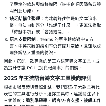
了嚴格的錄製與轉錄權限（許多企業因隱私政策
關閉此功能）。
缺乏結構化整理
：內建轉錄往往是純文本流水
帳，無法自動區分「誰說了什麼」，更無法提取
「待辦事項」或「會議結論」。
語言支援限制
：Teams 的原生轉錄對中文方
言、中英夾雜的識別率仍有提升空間，且難以處
理多說話人重疊的情況。
因此，搭配一款專業的第三方語音轉文字工具，成
為提升會議 ROI（投資報酬率）的關鍵。
2025 年主流語音轉文字工具橫向評測
根據市場反饋與實際測試，我們選取了六款具有代
表性的工具進行分析。選擇工具時，建議關注以下
三個維度：
識別準確率
、
語言/方言支援
、
後續工作