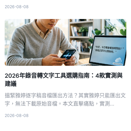
AI」工具到底好不好用，並實測 Tinrec、Notta、
2026-08-08
Otter、Whisper 與 Vocol.ai 五款方案，幫你根據會
議、學習、創作等實際場景，找到真正能提升效率的
錄音整理工作流程。
2026年錄音轉文字工具選購指南：4款實測與
建議
搵緊雅婷逐字稿音檔匯出方法？其實雅婷只能匯出文
字，無法下載原始音檔。本文直擊痛點，實測
Tinrec、Otter、Notta、Fireflies 四款工具，從音
2026-08-08
檔匯出、轉寫準確度到 AI 後製能力一次比較，幫你
揀啱最適合香港上班族嘅錄音轉文字方案。