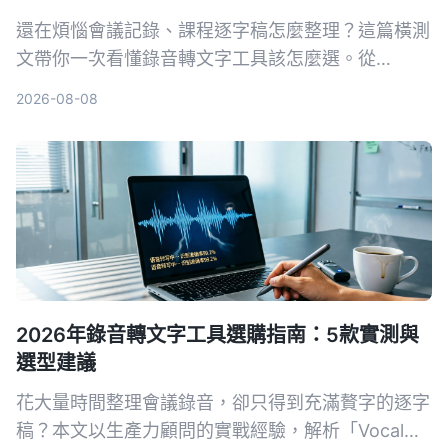
還在煩惱會議記錄、課程逐字稿怎麼整理？這篇橫測
文帶你一次看懂錄音轉文字工具該怎麼選。從
Tinrec 的 AI 對話查詢、多來源轉寫，到雅婷逐字稿
2026-08-08
背後開發團隊和 Otter.ai 的英文會議強項，完整實測
與場景推薦，幫你找到最適合的解決方案。
2026年錄音轉文字工具選購指南：5款實測與
選型建議
花大量時間整理會議錄音，卻只得到充滿贅字的逐字
稿？本文以生產力顧問的實戰經驗，解析「Vocal