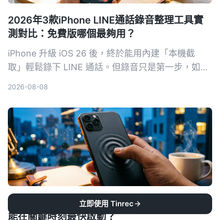
2026年3款iPhone LINE通話錄音整理工具實
測對比：免費版哪個最夠用？
iPhone 升級 iOS 26 後，終於能用內建「本機截
取」輕鬆錄下 LINE 通話。但錄音只是第一步，如何
快速把對話轉成文字、摘要和待辦才是關鍵。本文實
2026-08-08
測三款通話錄音整理工具，從免費額度、中文準確率
到 AI 整理能力全面比較，幫你找到最適合的方案。
2026年4款iPhone錄音快捷方式實測對比：誰
立即使用 Tinrec
能在關鍵時刻最快啟動？