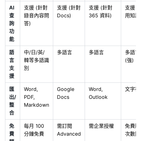
AI
支援 (針對
支援 (針對
支援 (針對
支援 (
查
錄音內容問
Docs)
365 資料)
用知識
詢
答)
功
能
語
中/日/英/
多語言
多語言
多語言
言
韓等多語識
(強)
支
別
援
匯
Word,
Google
Word,
文字複
出/
PDF,
Docs
Outlook
整
Markdown
合
免
每月 100
需訂閱
需企業授權
免費版
費
分鐘免費
Advanced
次數限