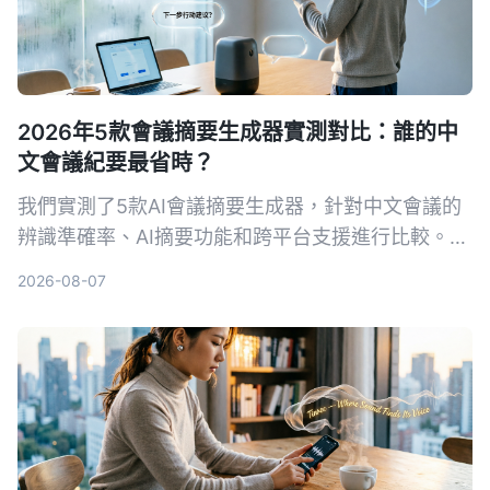
2026年5款會議摘要生成器實測對比：誰的中
文會議紀要最省時？
我們實測了5款AI會議摘要生成器，針對中文會議的
辨識準確率、AI摘要功能和跨平台支援進行比較。
Tinrec（秒聽錄音）以粵語8.3%字錯率與獨家AI對
2026-08-07
話查詢脫穎而出，適合需要高效整理會議記錄的你。