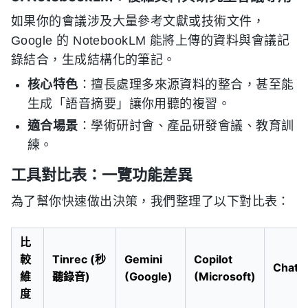
如果你的會議涉及大量參考文獻或技術文件，
Google 的 NotebookLM 能將上傳的資料與會議記
錄結合，生成結構化的筆記。
核心特色
：擅長處理多來源資料的整合，甚至能
生成「語音摘要」讓你用聽的複習。
適合場景
：學術研討會、產品研發會議、教育訓
練。
工具對比表：一覽功能差異
為了幫你快速做出決策，我們整理了以下對比表：
比
較
Tinrec (秒
Gemini
Copilot
ChatG
維
聽錄音)
(Google)
(Microsoft)
度