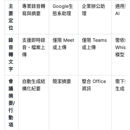
主
專業錄音轉
Google生
企業辦公助
通用對
要
寫與摘要
態系助理
理
AI
定
位
錄
支援即時錄
僅限 Meet
僅限 Teams
需依賴
音
音、檔案上
或上傳
或上傳
Whisp
轉
傳
模型
文
字
會
自動生成結
簡潔摘要
整合 Office
需下指
議
構化紀要
資訊
生成
摘
要/
行
動
項