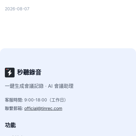
字，AI摘要、待辦提取、事後追問功能才是關鍵。本
2026-08-07
文分享實用心得與選購指南，幫你找到最適合的會議
記錄幫手。
秒聽錄音
一鍵生成會議記錄 · AI 會議助理
客服時間
:
9:00-18:00（工作日）
聯繫郵箱
:
official@tinrec.com
功能