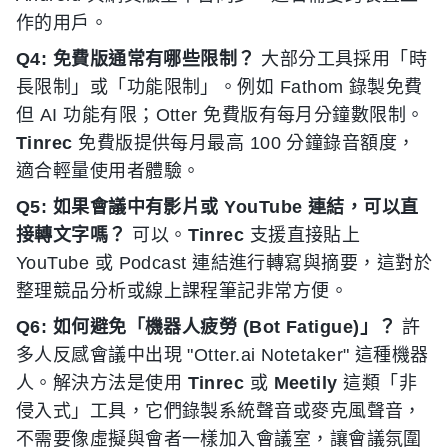
作的用戶。
Q4: 免費版通常有哪些限制？
大部分工具採用「時
長限制」或「功能限制」。例如 Fathom 錄製免費
但 AI 功能有限；Otter 免費版有每月分鐘數限制。
Tinrec
免費版提供每月最高 100 分鐘錄音額度，
適合輕量使用者體驗。
Q5: 如果會議中有影片或 YouTube 連結，可以直
接轉文字嗎？
可以。
Tinrec
支援直接貼上
YouTube 或 Podcast 連結進行轉寫與摘要，這對於
整理競品分析或線上課程筆記非常方便。
Q6: 如何避免「機器人疲勞 (Bot Fatigue)」？
許
多人反感會議中出現 "Otter.ai Notetaker" 這種機器
人。解決方法是使用
Tinrec
或
Meetily
這類「非
侵入式」工具，它們錄製系統聲音或麥克風聲音，
不需要像虛擬與會者一樣加入會議室，讓會議氛圍