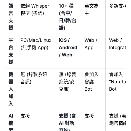
語
依賴 Whisper
10+ 種
英文為
多語支援
言
模型 (多語)
(含中/
主
支
日/韓/台
援
語)
平
PC/Mac/Linux
iOS /
Web /
Web /
台
(無手機 App)
Android
App
Integratio
支
/ Web
援
機
無 (錄製系統
無 (錄製
會加入
會加入
器
音訊)
系統/麥
會議
"Notetake
人
克風)
Bot
Bot
加
入
AI
支援
支援 (含
支援
支援 (著重
摘
AI 對話
銷售情緒)
要
查詢)