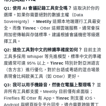
Q1: 使用 AI 會議記錄工具安全嗎？
這取決於你的
選擇。如果你需要絕對的數據主權（Data
Sovereignty），
Meetily
這類本地端運行工具最安
全。而像
Tinrec
、Otter 這類雲端服務，通常會採
用加密傳輸與存儲標準。建議根據會議機密等級選
擇工具。
Q2: 這些工具對中文的辨識準確度如何？
目前主流
工具多採用 Whisper 等先進模型，標準中文的準確
度通常可達 95% 以上。
Tinrec
特別針對亞洲語言
（含方言）進行優化，對於台語或粵語的混合場景
表現會比純歐美工具（如 Otter）更好。
Q3: 我可以用手機錄音，然後在電腦上整理嗎？
並
非所有工具都支援。Meetily 目前僅有桌面版；
Fireflies 和 Otter 有 App。
Tinrec
則支援 iOS、
Android 與網頁版全平台同步，適合需要跨裝置工