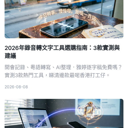
2026年錄音轉文字工具選購指南：3款實測與
建議
開會記錄、粵語轉寫、AI整理．雅婷逐字稿免費嗎？
實測3款熱門工具，睇清邊款最啱香港打工仔。
2026-08-08