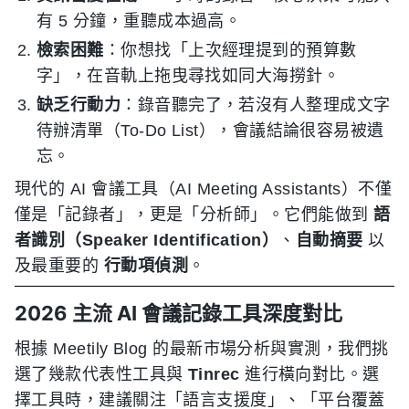
有 5 分鐘，重聽成本過高。
檢索困難
：你想找「上次經理提到的預算數
字」，在音軌上拖曳尋找如同大海撈針。
缺乏行動力
：錄音聽完了，若沒有人整理成文字
待辦清單（To-Do List），會議結論很容易被遺
忘。
現代的 AI 會議工具（AI Meeting Assistants）不僅
僅是「記錄者」，更是「分析師」。它們能做到
語
者識別（Speaker Identification）
、
自動摘要
以
及最重要的
行動項偵測
。
2026 主流 AI 會議記錄工具深度對比
根據 Meetily Blog 的最新市場分析與實測，我們挑
選了幾款代表性工具與
Tinrec
進行橫向對比。選
擇工具時，建議關注「語言支援度」、「平台覆蓋