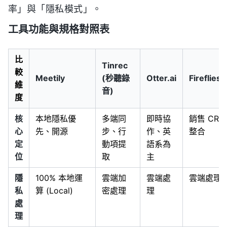
率」與「隱私模式」。
工具功能與規格對照表
比
Tinrec
較
Meetily
(秒聽錄
Otter.ai
Fireflies.a
維
音)
度
核
本地隱私優
多端同
即時協
銷售 CRM
心
先、開源
步、行
作、英
整合
定
動項提
語系為
位
取
主
隱
100% 本地運
雲端加
雲端處
雲端處理
私
算 (Local)
密處理
理
處
理