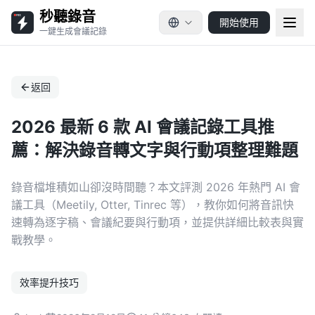
秒聽錄音
開始使用
一鍵生成會議記錄
返回
2026 最新 6 款 AI 會議記錄工具推
薦：解決錄音轉文字與行動項整理難題
錄音檔堆積如山卻沒時間聽？本文評測 2026 年熱門 AI 會
議工具（Meetily, Otter, Tinrec 等），教你如何將音訊快
速轉為逐字稿、會議紀要與行動項，並提供詳細比較表與實
戰教學。
效率提升技巧