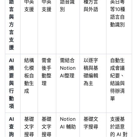
語
中英
中英
語音識
種方言
英日粵
言
支援
支援
別
與外語
等10種
與
語言自
方
動識別
言
支
援
AI
結構
需會
需結合
以逐字
自動生
摘
化模
後手
Notion
稿與基
成會議
要
板自
動整
AI整理
礎編輯
紀要、
與
動生
理
為主
結論與
行
成
待辦清
動
單
項
AI
基礎
基礎
Notion
基礎文
支援基
查
文字
文字
AI 輔助
字搜尋
於語意
詢
搜尋
搜尋
的 AI 對