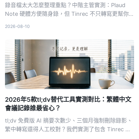
錄音檔太大怎麼整理重點？中階主管實測：Plaud
Note 硬體方便隨身錄，但 Tinrec 不只轉寫更幫你
摘要、問答、匯出，從會議到課程都能把音檔變行動
2026-08-10
知識。5 大維度深度比較，幫你選對工具。
2026年5款tl;dv替代工具實測對比：繁體中文
會議記錄誰最省心？
tl;dv 免費版 AI 摘要次數少、三個月強制刪除錄影、
繁中轉寫還得人工校對？我們實測了包含 Tinrec 在
內的 5 款替代工具，從中文準確度、AI 摘要能力、