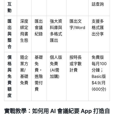
互
話查詢
動
匯
深度
匯出
強大資
匯出文
支援多
出
綁定
會議
料庫與
字/Word
格式匯
與
飛書
紀錄
多格式
出分享
整
生態
匯出
合
價
隨企
基礎
個人版
按時長
免費版
格
業方
免
免費
或字數
每月100
與
案/
費，
(AI需
計費
分鐘；
免
基礎
進階
加購)
Basic版
費
免費
需付
$4.9/月
額
費
(600分)
度
實戰教學：如何用 AI 會議紀要 App 打造自