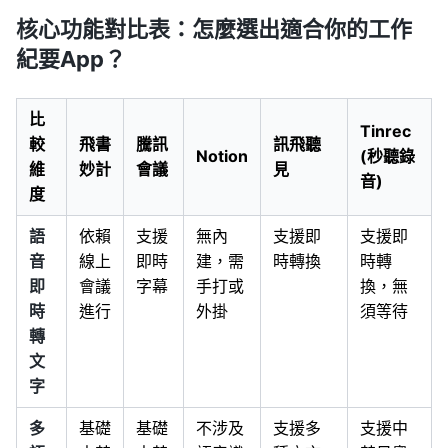
核心功能對比表：怎麼選出適合你的工作
紀要App？
比
Tinrec
較
飛書
騰訊
訊飛聽
Notion
(秒聽錄
維
妙計
會議
見
音)
度
語
依賴
支援
無內
支援即
支援即
音
線上
即時
建，需
時轉換
時轉
即
會議
字幕
手打或
換，無
時
進行
外掛
須等待
轉
文
字
多
基礎
基礎
不涉及
支援多
支援中