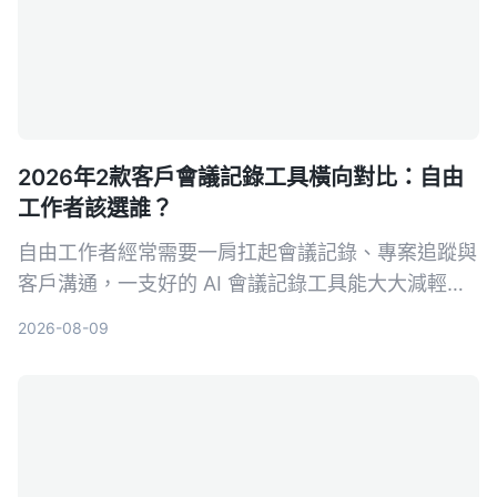
2026年2款客戶會議記錄工具橫向對比：自由
工作者該選誰？
自由工作者經常需要一肩扛起會議記錄、專案追蹤與
客戶溝通，一支好的 AI 會議記錄工具能大大減輕負
擔。本文從多來源輸入、中文支援、AI 整理能力、
2026-08-09
價格方案與跨平台體驗五大維度，深度比較 Tinrec
與 Otter.ai，幫助你找到最適合接案者的會議記錄幫
手。