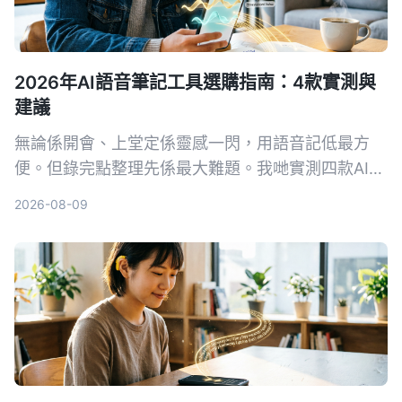
2026年AI語音筆記工具選購指南：4款實測與
建議
無論係開會、上堂定係靈感一閃，用語音記低最方
便。但錄完點整理先係最大難題。我哋實測四款AI語
音筆記工具，發現Tinrec（秒聽錄音）喺多來源輸入
2026-08-09
同AI問答方面最搶眼，幫你將錄音真正變成可行動嘅
知識。