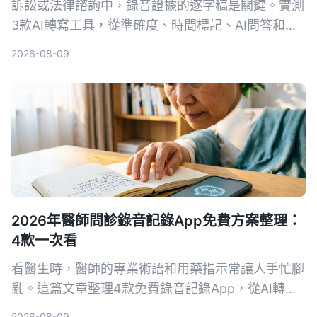
訴訟或法律諮詢中，錄音證據的逐字稿是關鍵。實測
3款AI轉寫工具，從準確度、時間標記、AI問答和法
律場景適用性，找出能幫你省時又符合法院要求的首
2026-08-09
選。
2026年醫師問診錄音記錄App免費方案整理：
4款一次看
看醫生時，醫師的專業術語和用藥指示常讓人手忙腳
亂。這篇文章整理4款免費錄音記錄App，從AI轉文
字、自動摘要到對話查詢，幫你把問診內容變成真正
2026-08-09