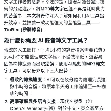
文字工作者的惡夢。幸運的是，隨著AI語音識別技
術的飛躍進步，將
MP3轉文字
已經不再是耗時費力
的苦差事。本文將帶你深入了解如何利用AI工具提
升效率，並推薦一款功能強大的全能型工具——
TinRec (秒聽錄音)
。
為什麼你需要 AI 錄音轉文字工具？
傳統的人工聽打，平均1小時的錄音檔案需要花費3
到4小時才能整理成文字稿，不僅效率低，還容易
因為精神疲勞而出現錯誤。使用AI驅動的
MP3轉文
字
工具，可以帶來以下三大優勢：
極致的轉換速度
：AI可以在幾分鐘內處理完長達
數小時的音檔，將原本半天的工作縮短至一杯咖
啡的時間。
高準確率與多語言支援
：現代AI模型（如
OpenAI Whisper技術）對於中文、英文甚至方