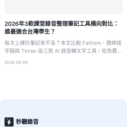
2026年3款課堂錄音整理筆記工具橫向對比：
誰最適合台灣學生？
每次上課抄筆記來不及？本文比較 Fathom、雅婷逐
字稿與 Tinrec 這三款 AI 錄音轉文字工具，從免費額
度、中文辨識、AI 摘要功能到跨平台支援，幫你找
2026-08-09
到最適合整理課堂錄音的高效筆記助手。
秒聽錄音