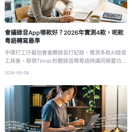
會議錄音App哪款好？2026年實測4款，呢款
粵語轉寫最準
中環打工仔最怕會後聽錄音打紀錄，實測多款AI錄音
工具後，發現Tinrec秒聽錄音嘅粵語辨識同摘要功能
最貼地，支援會議、課堂、YouTube影片轉文字，免
2026-08-08
費版已夠日常用，幫你慳返OT時間。