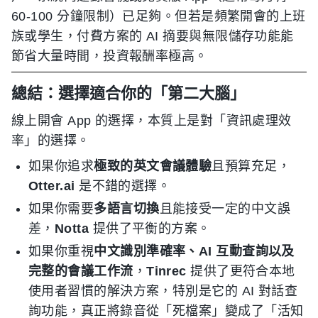
60-100 分鐘限制）已足夠。但若是頻繁開會的上班
族或學生，付費方案的 AI 摘要與無限儲存功能能
節省大量時間，投資報酬率極高。
總結：選擇適合你的「第二大腦」
線上開會 App 的選擇，本質上是對「資訊處理效
率」的選擇。
如果你追求
極致的英文會議體驗
且預算充足，
Otter.ai
是不錯的選擇。
如果你需要
多語言切換
且能接受一定的中文誤
差，
Notta
提供了平衡的方案。
如果你重視
中文識別準確率、AI 互動查詢以及
完整的會議工作流
，
Tinrec
提供了更符合本地
使用者習慣的解決方案，特別是它的 AI 對話查
詢功能，真正將錄音從「死檔案」變成了「活知