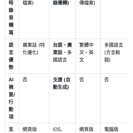
時
檔案)
錄邊轉)
傳檔案)
錄
音
轉
寫
語
廣東話 (特
台語、廣
繁體中
多國語言
言
化優化)
東話
、多
文、英
(方言較
優
國語言
文
弱)
勢
AI
否
支援 (自
否
否
摘
動生成)
要/
行
動
項
支
網頁版
iOS,
網頁版
電腦版