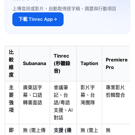
上傳音訊或影片，自動取得逐字稿、摘要與行動項目
下載 Tinrec App
比
Tinrec
較
Premiere
Subanana
(秒聽錄
Taption
維
Pro
音)
度
主
廣東話字
會議筆
影片字
專業影片
要
幕、口語
記、台
幕、台
剪輯整合
強
轉書面語
語/粵語
灣團隊
項
支援、AI
對話
即
無 (需上傳
支援 (邊
無 (需上
無