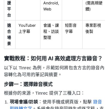
援
Android,
(需高規硬
平
Web
體)
台
適
YouTuber
會議、課
短影音
專業影視
合
上字幕
程、訪談
字幕
後製
場
整理
景
實戰教程：如何用 AI 高效處理方言錄音？
以下以 Tinrec 為例，示範如何將包含方言的錄音內
容轉化為可用的筆記與摘要。
步驟一：選擇錄音模式
根據你的來源，Tinrec 提供了三種入口：
現場會議/訪談
：使用手機或網頁版，點擊
錄音
即時轉文字
。系統會在錄音同時生成逐字稿，支